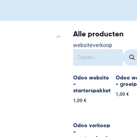
e doen
Over ons
Contact
Events
Webdesign
Alle producten
website
verkoop
Odoo website
Odoo we
-
- groei
starterspakket
1,00
€
1,00
€
Odoo verkoop
-