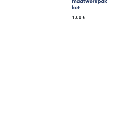
maatwerkpak
ket
1,00
€